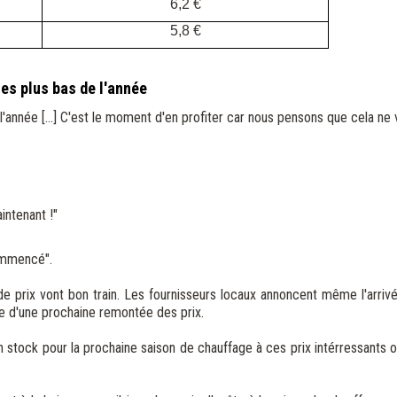
6,2 €
5,8 €
les plus bas de l'année
e l'année [...] C'est le moment d'en profiter car nous pensons que cela ne 
intenant !"
ommencé".
de prix vont bon train. Les fournisseurs locaux annoncent même l'arri
e d'une prochaine remontée des prix.
son stock pour la prochaine saison de chauffage à ces prix intérressant