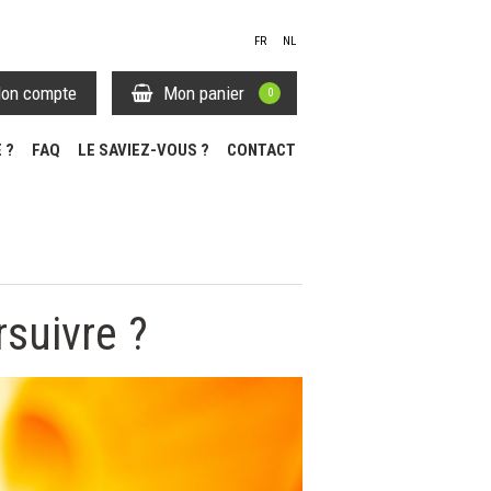
FR
NL
on compte
Mon panier
0
 ?
FAQ
LE SAVIEZ-VOUS ?
CONTACT
rsuivre ?