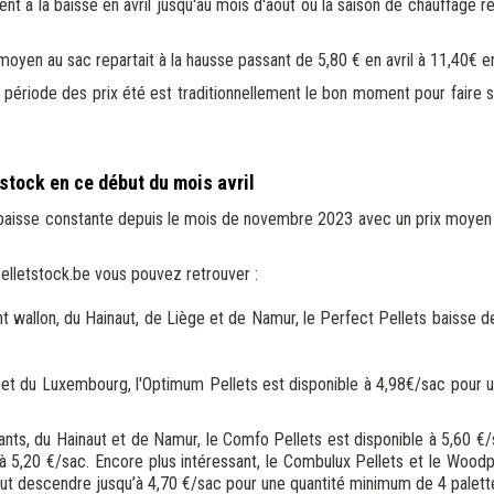
ient à la baisse en avril jusqu'au mois d'août où la saison de chauffage 
 moyen au sac repartait à la hausse passant de 5,80 € en avril à 11,40€ 
a période des prix été est traditionnellement le bon moment pour faire 
stock en ce début du mois avril
 baisse constante depuis le mois de novembre 2023 avec un prix moyen 
 Pelletstock.be vous pouvez retrouver :
wallon, du Hainaut, de Liège et de Namur, le Perfect Pellets baisse de
t du Luxembourg, l'Optimum Pellets est disponible à 4,98€/sac pour u
s, du Hainaut et de Namur, le Comfo Pellets est disponible à 5,60 €/s
5,20 €/sac. Encore plus intéressant, le Combulux Pellets et le Woodpe
peut descendre jusqu’à 4,70 €/sac pour une quantité minimum de 4 palett